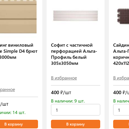
инг виниловый
Софит с частичной
Сайдин
e Simple D4 брют
перфорацией Альта-
Альта-
3000мм
Профиль белый
корич
305х3050мм
420х11
В избранное
В избр
бранное
400
₽/шт
400
₽/
В наличии: 9 шт.
В налич
/шт
ичии: 14 шт.
В корзину
В корзину