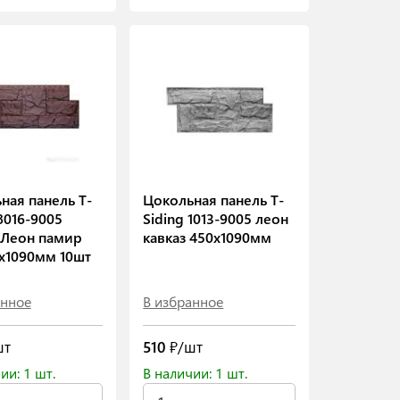
ная панель T-
Цокольная панель T-
8016-9005
Siding 1013-9005 леон
 Леон памир
кавказ 450х1090мм
х1090мм 10шт
анное
В избранное
шт
510
₽/шт
ии: 1 шт.
В наличии: 1 шт.