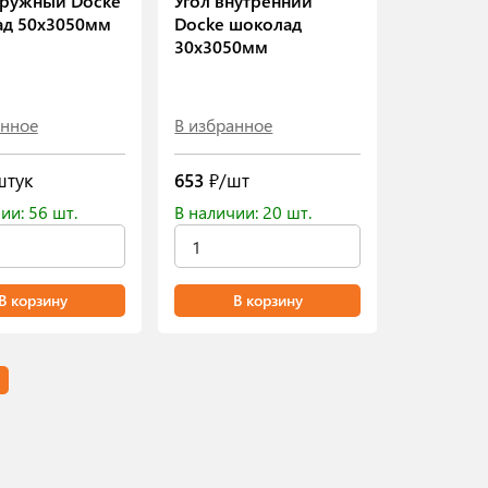
аружный Docke
Угол внутренний
ад 50х3050мм
Docke шоколад
30х3050мм
анное
В избранное
штук
653
₽/шт
ии: 56 шт.
В наличии: 20 шт.
В корзину
В корзину