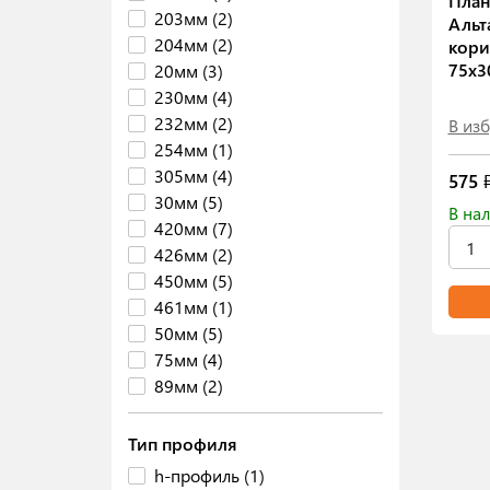
План
203мм (2)
Альт
204мм (2)
кори
75х3
20мм (3)
230мм (4)
232мм (2)
В из
254мм (1)
305мм (4)
575
₽
30мм (5)
В нал
420мм (7)
426мм (2)
450мм (5)
461мм (1)
50мм (5)
75мм (4)
89мм (2)
Тип профиля
h-профиль (1)