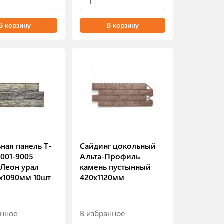
В корзину
В корзину
ная панель T-
Сайдинг цокольный
1001-9005
Альта-Профиль
 Леон урал
камень пустынный
х1090мм 10шт
420х1120мм
анное
В избранное