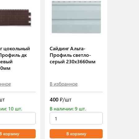
г цокольный
Сайдинг Альта-
Профиль дк
Профиль светло-
невый
серый 230х3660мм
20мм
анное
В избранное
шт
400
₽/шт
ии: 10 шт.
В наличии: 9 шт.
В корзину
В корзину