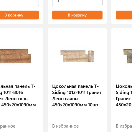
В корзину
В корзину
льная панель T-
Цокольная панель T-
Цоколь
g 1011-8016
Siding 1013-1011 Гранит
Siding 
ит Леон тянь-
Леон саяны
Гранит
 450х20х1090мм
450х20х1090мм 10шт
450х20
бранное
В избранное
В избр