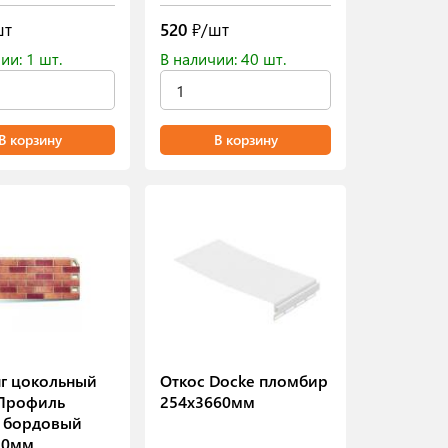
шт
520
₽/шт
ии: 1 шт.
В наличии: 40 шт.
В корзину
В корзину
г цокольный
Откос Docke пломбир
-Профиль
254х3660мм
 бордовый
20мм