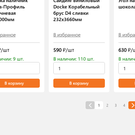
ка наличник
Сайдинг виниловый
Угол н
а-Профиль
Docke Корабельный
шокол
чневая
брус D4 сливки
000мм
232х3660мм
бранное
В избранное
В избр
/шт
590
₽/шт
630
₽/
ичии: 9 шт.
В наличии: 110 шт.
В налич
В корзину
В корзину
(current)
<
1
2
3
4
>