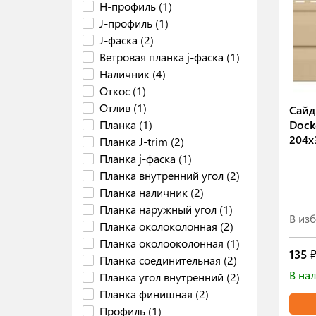
H-профиль (1)
J-профиль (1)
J-фаска (2)
Ветровая планка j-фаска (1)
Наличник (4)
Откос (1)
Отлив (1)
Сайд
Планка (1)
Dock
204х
Планка J-trim (2)
Планка j-фаска (1)
Планка внутренний угол (2)
Планка наличник (2)
Планка наружный угол (1)
В из
Планка околоколонная (2)
Планка околооколонная (1)
135
₽
Планка соединительная (2)
В нал
Планка угол внутренний (2)
Планка финишная (2)
Профиль (1)