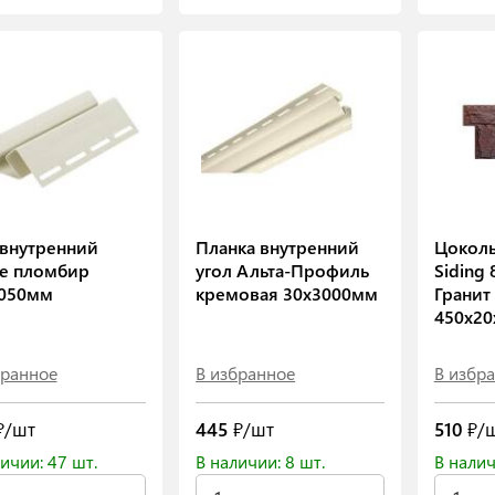
 внутренний
Планка внутренний
Цоколь
e пломбир
угол Альта-Профиль
Siding 
050мм
кремовая 30х3000мм
Гранит
450х20
бранное
В избранное
В избр
/шт
445
₽/шт
510
₽/
ичии: 47 шт.
В наличии: 8 шт.
В налич