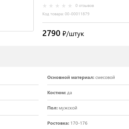
0 отзывов
Код товара: 00-00011879
2790
₽/штук
Основной материал:
смесовой
Костюм:
да
Пол:
мужской
Ростовка:
170-176