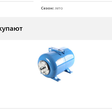
Сезон:
лето
купают