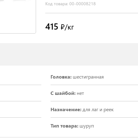
Код товара: 00-00008218
415
₽/кг
Головка:
шестигранная
С шайбой:
нет
Назначение:
для лаг и реек
Тип товара:
шуруп