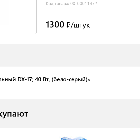
Код товара: 00-00011472
1300
₽/штук
ьный DX-17; 40 Вт, (бело-серый)»
купают